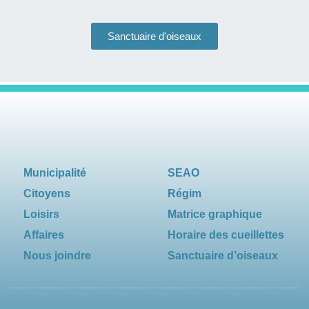
Sanctuaire d'oiseaux
Municipalité
SEAO
Citoyens
Régim
Loisirs
Matrice graphique
Affaires
Horaire des cueillettes
Nous joindre
Sanctuaire d’oiseaux