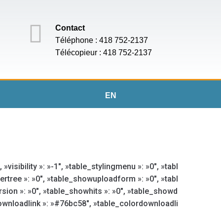
Contact
Téléphone : 418 752-2137
Télécopieur : 418 752-2137
EN
visibility »: »-1″, »table_stylingmenu »: »0″, »tabl
rtree »: »0″, »table_showuploadform »: »0″, »tabl
rsion »: »0″, »table_showhits »: »0″, »table_showd
downloadlink »: »#76bc58″, »table_colordownloadli