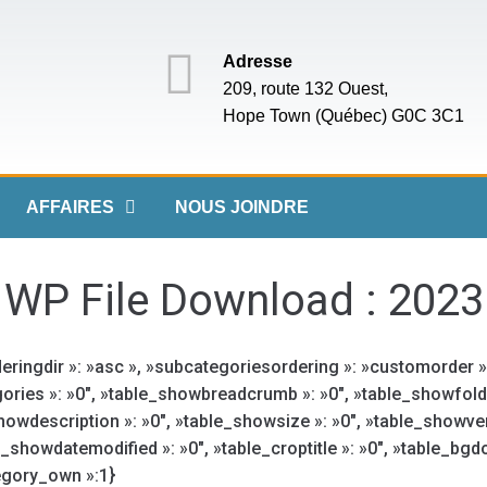
Adresse
209, route 132 Ouest,
Hope Town (Québec) G0C 3C1
AFFAIRES
NOUS JOINDRE
WP File Download :
2023
deringdir »: »asc », »subcategoriesordering »: »customorder », »
ries »: »0″, »table_showbreadcrumb »: »0″, »table_showfolde
_showdescription »: »0″, »table_showsize »: »0″, »table_showve
e_showdatemodified »: »0″, »table_croptitle »: »0″, »table_bg
tegory_own »:1}