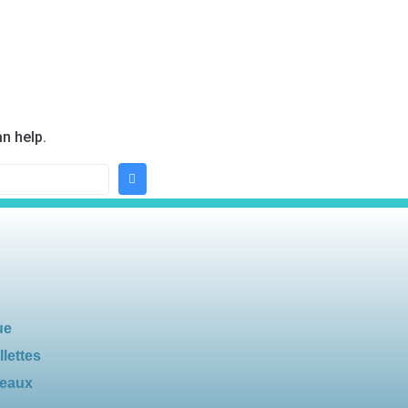
n help.
ue
llettes
seaux