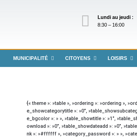
Lundi au jeudi :
8:30 – 16:00
MUNICIPALITÉ
CITOYENS
LOISIRS
{« theme »: »table », »ordering »: »ordering », »or
e_showcategorytitle »: »0″, »table_showsubcatego
e_bgcolor »: » », »table_showtitle »: »1″, »table
ownload »: »0″, »table_showdateadd »: »0″, »tabl
nk »: »#ffffff », »category_password »: » », »ca