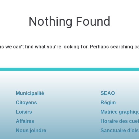
Nothing Found
ms we can’t find what you’re looking for. Perhaps searching ca
Municipalité
SEAO
Citoyens
Régim
Loisirs
Matrice graphiq
Affaires
Horaire des cuei
Nous joindre
Sanctuaire d’oi