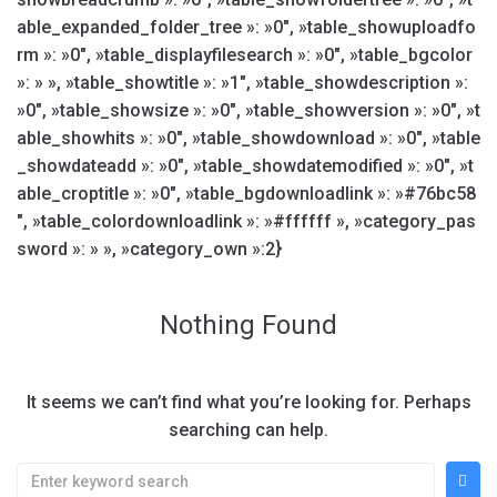
able_expanded_folder_tree »: »0″, »table_showuploadfo
rm »: »0″, »table_displayfilesearch »: »0″, »table_bgcolor
»: » », »table_showtitle »: »1″, »table_showdescription »:
»0″, »table_showsize »: »0″, »table_showversion »: »0″, »t
able_showhits »: »0″, »table_showdownload »: »0″, »table
_showdateadd »: »0″, »table_showdatemodified »: »0″, »t
able_croptitle »: »0″, »table_bgdownloadlink »: »#76bc58
″, »table_colordownloadlink »: »#ffffff », »category_pas
sword »: » », »category_own »:2}
Nothing Found
It seems we can’t find what you’re looking for. Perhaps
searching can help.