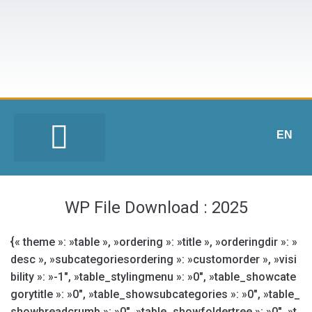
EN
WP File Download :
2025
{« theme »: »table », »ordering »: »title », »orderingdir »: »
desc », »subcategoriesordering »: »customorder », »visi
bility »: »-1″, »table_stylingmenu »: »0″, »table_showcate
gorytitle »: »0″, »table_showsubcategories »: »0″, »table_
showbreadcrumb »: »0″, »table_showfoldertree »: »0″, »t