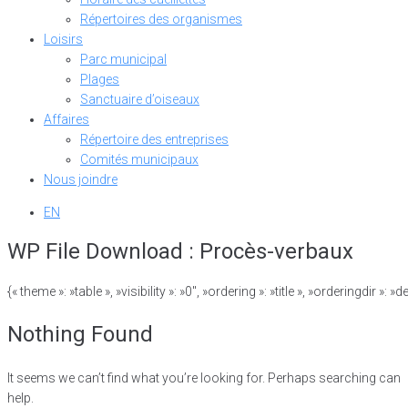
Répertoires des organismes
Loisirs
Parc municipal
Plages
Sanctuaire d’oiseaux
Affaires
Répertoire des entreprises
Comités municipaux
Nous joindre
EN
WP File Download :
Procès-verbaux
{« theme »: »table », »visibility »: »0″, »ordering »: »title », »ordering
Nothing Found
It seems we can’t find what you’re looking for. Perhaps searching can
help.