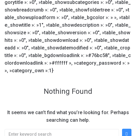
gorytitle »: »0″, »table_showsubcategories »: »0″, »table_
showbreadcrumb »: »0″, »table_showfoldertree »: »0″, »t
able_showuploadform »: »0″, »table_bgcolor »: » », »tabl
e_showtitle »: »1″, »table_showdescription »: »0″, »table_
showsize »: »0″, »table_showversion »: »0″, »table_show
hits »: »0″, »table_showdownload »: »0″, »table_showdat
eadd »: »0″, »table_showdatemodified »: »0″, »table_crop
title »: »0″, »table_bgdownloadlink »: »#76bc58″, »table_c
olordownloadlink »: »#ffffff », »category_password »: »
», »category_own »:1}
Nothing Found
It seems we can’t find what you’re looking for. Perhaps
searching can help.