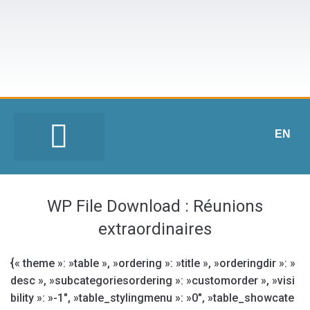
EN
WP File Download :
Réunions
extraordinaires
{« theme »: »table », »ordering »: »title », »orderingdir »: »
desc », »subcategoriesordering »: »customorder », »visi
bility »: »-1″, »table_stylingmenu »: »0″, »table_showcate