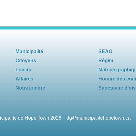
Municipalité
SEAO
Citoyens
Régim
Loisirs
Matrice graphiq
Affaires
Horaire des cuei
Nous joindre
Sanctuaire d’oi
nicipalité de Hope Town 2026 –
dg@municipalitehopetown.ca