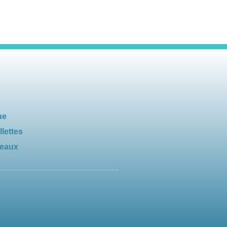
ue
llettes
seaux