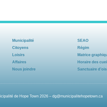
Municipalité
SEAO
Citoyens
Régim
Loisirs
Matrice graphiq
Affaires
Horaire des cuei
Nous joindre
Sanctuaire d’oi
nicipalité de Hope Town 2026 –
dg@municipalitehopetown.ca