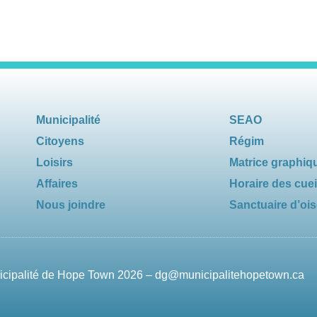
Municipalité
SEAO
Citoyens
Régim
Loisirs
Matrice graphiq
Affaires
Horaire des cuei
Nous joindre
Sanctuaire d’oi
nicipalité de Hope Town 2026 –
dg@municipalitehopetown.ca