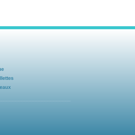
ue
llettes
seaux