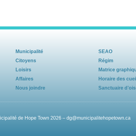
Municipalité
SEAO
Citoyens
Régim
Loisirs
Matrice graphiq
Affaires
Horaire des cuei
Nous joindre
Sanctuaire d’oi
nicipalité de Hope Town 2026 –
dg@municipalitehopetown.ca