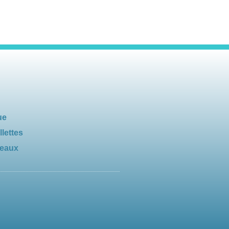
ue
llettes
seaux