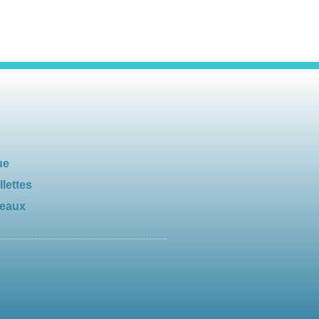
ue
llettes
seaux