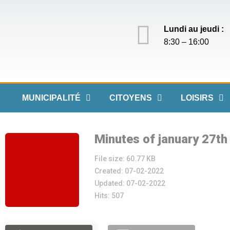
Lundi au jeudi :
8:30 – 16:00
MUNICIPALITÉ
CITOYENS
LOISIRS
Minutes of january 27th
File size: 60.77 KB
Created: 07-02-2022
Updated: 07-02-2022
Hits: 507