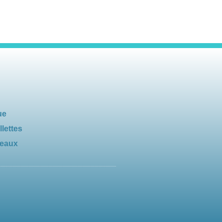
ue
llettes
seaux