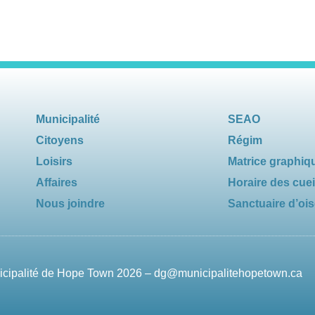
Municipalité
SEAO
Citoyens
Régim
Loisirs
Matrice graphiq
Affaires
Horaire des cuei
Nous joindre
Sanctuaire d’oi
nicipalité de Hope Town 2026 –
dg@municipalitehopetown.ca