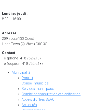
Skip
to
Lundi au jeudi :
content
8:30 – 16:00
Adresse
209, route 132 Ouest,
Hope Town (Québec) G0C 3C1
Contact
Téléphone : 418 752-2137
Télécopieur : 418 752-2137
Municipalité
Portrait
Conseil municipal
Services municipaux
Comité de consultation et planification
Appels d’offres SEAO
Actualités