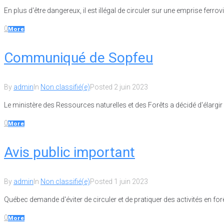
En plus d'être dangereux, il est illégal de circuler sur une emprise ferrovi
0
More
Communiqué de Sopfeu
By
admin
In
Non classifié(e)
Posted
2 juin 2023
Le ministère des Ressources naturelles et des Forêts a décidé d'élargir la
0
More
Avis public important
By
admin
In
Non classifié(e)
Posted
1 juin 2023
Québec demande d'éviter de circuler et de pratiquer des activités en forêt.
0
More